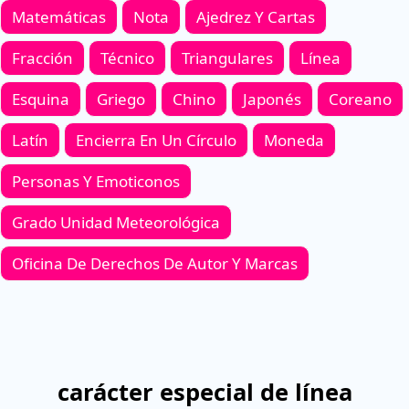
Matemáticas
Nota
Ajedrez Y Cartas
Fracción
Técnico
Triangulares
Línea
Esquina
Griego
Chino
Japonés
Coreano
Latín
Encierra En Un Círculo
Moneda
Personas Y Emoticonos
Grado Unidad Meteorológica
Oficina De Derechos De Autor Y Marcas
carácter especial de línea