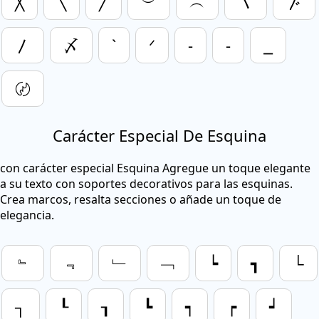
╳
╲
╱
︶
︵
〵
〴
〳
〆
`
ᐟ
‐
⁃
⎯
〄
Carácter Especial De Esquina
con carácter especial Esquina Agregue un toque elegante
a su texto con soportes decorativos para las esquinas.
Crea marcos, resalta secciones o añade un toque de
elegancia.
﹄
﹃
﹂
﹁
┕
┓
└
┐
┖
┒
┗
┑
┍
┙