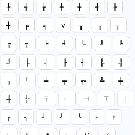
╄
╅
╆
╇
╈
╉
╊
╋
╒
╕
v
╖
╓
╖
╔
╗
╘
╛
╙
╜
╚
╝
╞
╡
╟
╢
╠
╣
╥
╨
╧
╤
╦
╩
╪
╫
╬
〒
⊢
⊣
⊤
⊥
╭
╮
╯
╯
╰
⊦
⊧