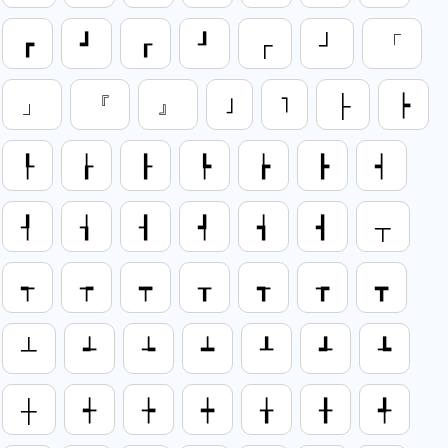
┏
┛
┎
┚
┌
┘
「
」
『
』
˩
˥
├
┝
┞
┟
┠
┡
┢
┣
┥
┦
┧
┨
┩
┪
┫
┬
┭
┮
┯
┰
┱
┲
┳
┴
┵
┶
┷
┸
┹
┺
┼
┽
┾
┿
╁
╂
╃