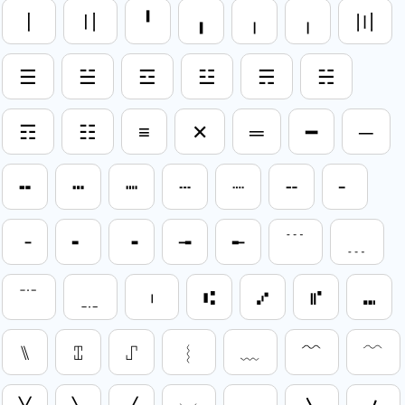
〡
〢
╹
╻
╷
╷
〣
☰
☱
☲
☳
☴
☵
☶
☷
≡
✕
═
━
─
╍
┅
┉
┄
┈
╌
╴
╶
╸
╺
╼
╾
﹉
﹍
﹊
﹎
︲
⑆
⑇
⑈
⑉
⑊
⑄
⑀
︴
﹏
﹌
﹋