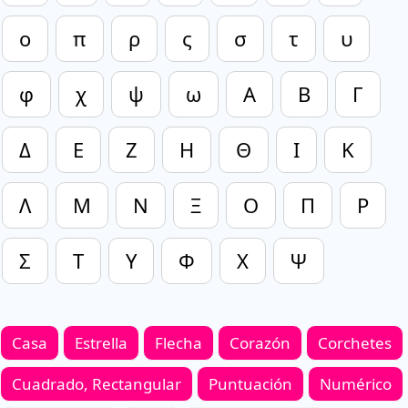
ο
π
ρ
ς
σ
τ
υ
φ
χ
ψ
ω
Α
Β
Γ
Δ
Ε
Ζ
Η
Θ
Ι
Κ
Λ
Μ
Ν
Ξ
Ο
Π
Ρ
Σ
Τ
Υ
Φ
Χ
Ψ
Casa
Estrella
Flecha
Corazón
Corchetes
Cuadrado, Rectangular
Puntuación
Numérico