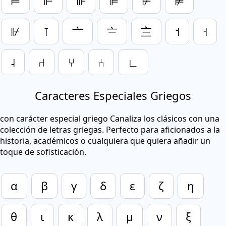
⊨
⊩
⊪
⊫
⊬
⊭
⊮
⊺
〦
〧
〨
˦
˧
˨
⑁
⑂
⑃
∟
Caracteres Especiales Griegos
con carácter especial griego Canaliza los clásicos con una
colección de letras griegas. Perfecto para aficionados a la
historia, académicos o cualquiera que quiera añadir un
toque de sofisticación.
α
β
γ
δ
ε
ζ
η
θ
ι
κ
λ
μ
ν
ξ