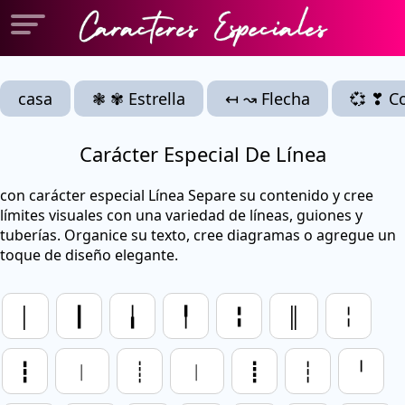
casa
❃ ✾ Estrella
↤ ↝ Flecha
💞 ❣ C
Carácter Especial De Línea
con carácter especial Línea Separe su contenido y cree
límites visuales con una variedad de líneas, guiones y
tuberías. Organice su texto, cree diagramas o agregue un
toque de diseño elegante.
│
┃
╽
╿
╏
║
╎
┇
︱
┊
︳
┋
┆
╵