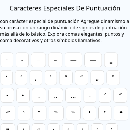
Caracteres Especiales De Puntuación
con carácter especial de puntuación Agregue dinamismo a
su prosa con un rango dinámico de signos de puntuación
más allá de lo básico. Explora comas elegantes, puntos y
coma decorativos y otros símbolos llamativos.
·
‑
‒
–
—
―
‗
‘
’
‚
‛
“
”
„
‟
•
‣
․
‥
…
‧
′
″
‴
‵
‶
‷
‷️
❛
❜
❝