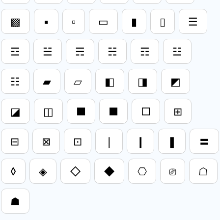
▩
▪
▫
▭
▮
▯
☰
☲
☱
☴
☵
☶
☳
☷
▰
▱
◧
◨
◩
◪
◫
■
■
□
⊞
⊟
⊠
⊡
❘
❙
❚
〓
◊
◈
◇
◆
⎔
⎚
☖
☗