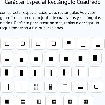
Carácter Especial Rectángulo Cuadrado
con carácter especial Cuadrado, rectangular. Vuélvete
geométrico con un conjunto de cuadrados y rectángulos
nítidos. Perfecto para crear bordes, tablas o agregar un
toque moderno a tus publicaciones.
❏
❐
❑
❒
▀
▁
▂
▃
▄
▅
▆
▆
▇
▉
▊
█
▌
▐
▍
▎
▏
▕
░
▒
▓
▔
▬
▢
▣
▤
▥
▦
▧
▨