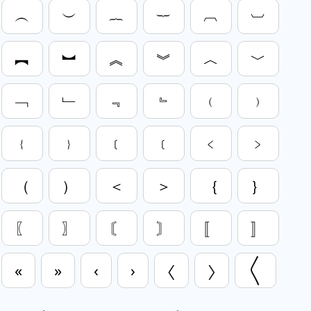
︵
︶
︷
︸
︹
︺
︻
︼
︽
︾
︿
﹀
﹁
﹂
﹃
﹄
﹙
﹚
﹛
﹜
﹝
﹝
﹤
﹥
（
）
＜
＞
｛
｝
〖
〗
〘
〙
〚
〛
«
»
‹
›
〈
〉
〱