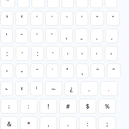
❞
ʹ
ʺ
ʻ
ʼ
ʽ
ʾ
ʿ
ˀ
ˁ
˂
˃
˄
˅
ˆ
ˇ
ˈ
ˉ
ˊ
ˋ
ˌ
ˍ
ˎ
ˏ
ː
ˑ
ː
ˑ
˒
˒
˓
˔
˕
˖
˘
˙
˚
˛
˜
˝
˞
ˠ
ˡ
～
¿
﹐
﹒
﹔
﹕
！
＃
＄
％
＆
＊
，
．
：
；