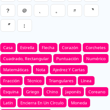
？
＠
、
。
〃
〝
〞
︰
Casa
Estrella
Flecha
Corazón
Corchetes
Cuadrado, Rectangular
Puntuación
Numérico
Matemáticas
Nota
Ajedrez Y Cartas
Fracción
Técnico
Triangulares
Línea
Esquina
Griego
Chino
Japonés
Coreano
Latín
Encierra En Un Círculo
Moneda