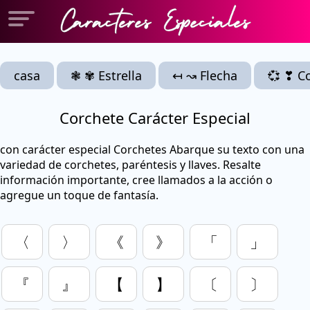
casa
❃ ✾ Estrella
↤ ↝ Flecha
💞 ❣ C
Corchete Carácter Especial
con carácter especial Corchetes Abarque su texto con una
variedad de corchetes, paréntesis y llaves. Resalte
información importante, cree llamados a la acción o
agregue un toque de fantasía.
〈
〉
《
》
「
」
『
』
【
】
〔
〕