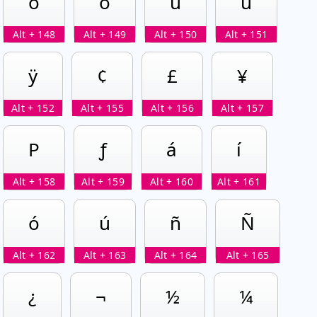
ö
ò
û
ù
Alt + 148
Alt + 149
Alt + 150
Alt + 151
ÿ
¢
£
¥
Alt + 152
Alt + 155
Alt + 156
Alt + 157
P
ƒ
á
í
Alt + 158
Alt + 159
Alt + 160
Alt + 161
ó
ú
ñ
Ñ
Alt + 162
Alt + 163
Alt + 164
Alt + 165
¿
¬
½
¼