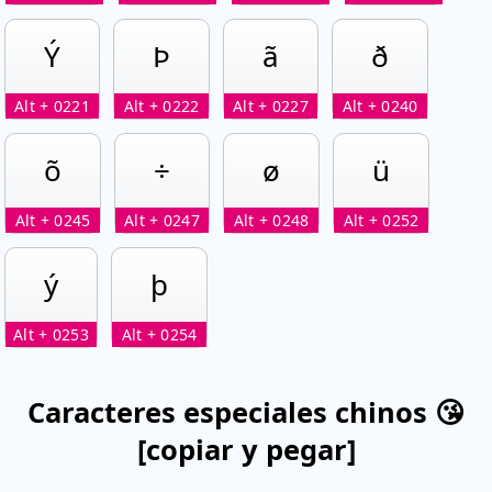
Ý
Þ
ã
ð
Alt + 0221
Alt + 0222
Alt + 0227
Alt + 0240
õ
÷
ø
ü
Alt + 0245
Alt + 0247
Alt + 0248
Alt + 0252
ý
þ
Alt + 0253
Alt + 0254
Caracteres especiales chinos 😘
[copiar y pegar]