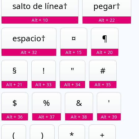
salto de línea†
pegar†
Alt + 10
Alt + 22
espacio†
¤
¶
Alt + 32
Alt + 15
Alt + 20
§
!
"
#
Alt + 21
Alt + 33
Alt + 34
Alt + 35
$
%
&
'
Alt + 36
Alt + 37
Alt + 38
Alt + 39
(
)
*
+