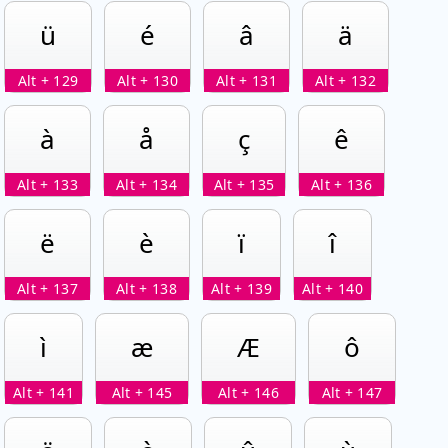
ü
é
â
ä
Alt + 129
Alt + 130
Alt + 131
Alt + 132
à
å
ç
ê
Alt + 133
Alt + 134
Alt + 135
Alt + 136
ë
è
ï
î
Alt + 137
Alt + 138
Alt + 139
Alt + 140
ì
æ
Æ
ô
Alt + 141
Alt + 145
Alt + 146
Alt + 147