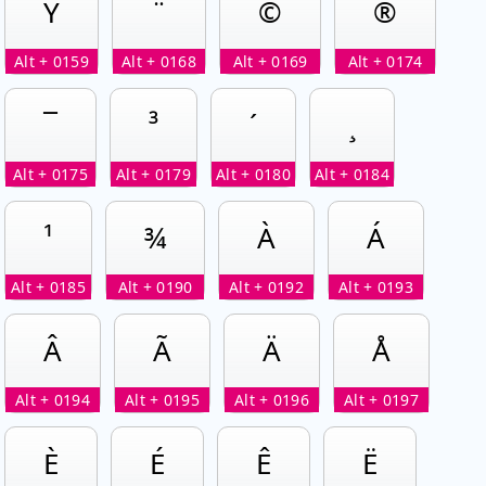
Ÿ
¨
©
®
Alt + 0159
Alt + 0168
Alt + 0169
Alt + 0174
¯
³
´
¸
Alt + 0175
Alt + 0179
Alt + 0180
Alt + 0184
¹
¾
À
Á
Alt + 0185
Alt + 0190
Alt + 0192
Alt + 0193
Â
Ã
Ä
Å
Alt + 0194
Alt + 0195
Alt + 0196
Alt + 0197
È
É
Ê
Ë